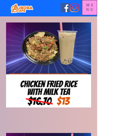
ME
NU